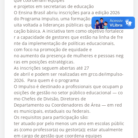
que coordenam equipes
e projetos em secretarias de educação
O Ensina Brasil abriu inscrições para a edição 2026
do Programa Impulso, uma formação intensiva e grat
uita voltada a lideranças públicas que atuam na edu
cação básica. A iniciativa tem como objetivo fortalece
r a capacidade de gestores que estão na linha de fre
nte da implementação de políticas educacionais,
com foco na promoção de equidade e
no aumento da presença de mulheres e pessoas neg
ras em posições estratégicas.
As inscrições seguem abertas até 27
de abril e podem ser realizadas em grco.de/impulso-
2026. Para quem é o programa
O Impulso é destinado a profissionais que ocupam p
osições de gestão no setor público educacional — co
mo Chefes de Divisão, Diretores de
Departamento ou Coordenadores de Área — em red
es municipais, estaduais ou federais.
Os requisitos para participação são:
ter atuado por pelo menos um ano em escolas públic
as (como professor(a) ou gestor(a)); estar atualmente
em cargo de gestão que coordena equipes