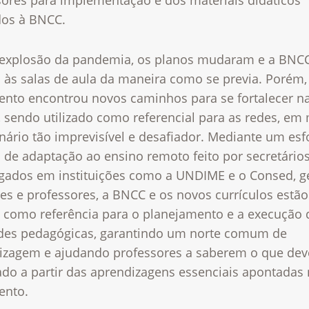
sores para implementação e dos materiais didáticos
dos à BNCC.
explosão da pandemia, os planos mudaram e a BNC
 às salas de aula da maneira como se previa. Porém,
nto encontrou novos caminhos para se fortalecer n
, sendo utilizado como referencial para as redes, em
nário tão imprevisível e desafiador. Mediante um esf
 de adaptação ao ensino remoto feito por secretários
gados em instituições como a UNDIME e o Consed, g
es e professores, a BNCC e os novos currículos estã
 como referência para o planejamento e a execução 
ades pedagógicas, garantindo um norte comum de
izagem e ajudando professores a saberem o que dev
ado a partir das aprendizagens essenciais apontadas
ento.