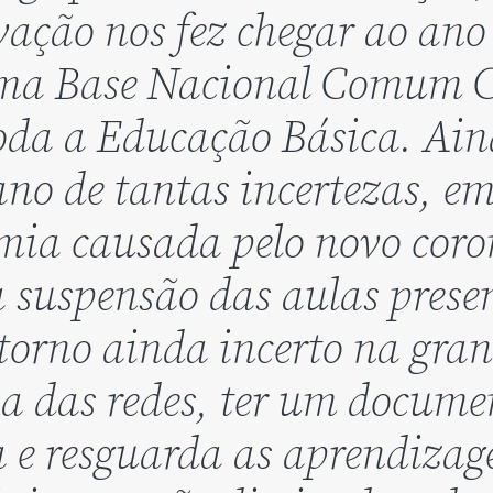
vação nos fez chegar ao ano
ma Base Nacional Comum C
oda a Educação Básica. Ai
ano de tantas incertezas, e
ia causada pelo novo coro
à suspensão das aulas presen
torno ainda incerto na gra
a das redes, ter um docume
 e resguarda as aprendizag