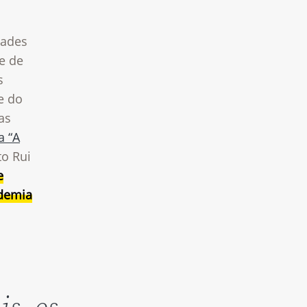
dades
e de
s
e do
as
a “A
to Rui
e
ndemia