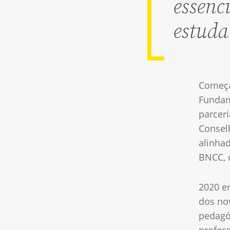
essenci
estuda
Começa
Fundame
parcer
Consel
alinha
BNCC, 
2020 e
dos nov
pedagó