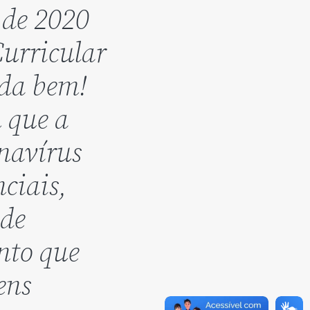
 de 2020
urricular
nda bem!
m que a
navírus
ciais,
nde
nto que
ens