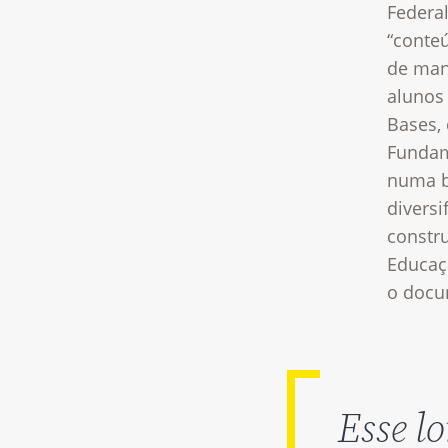
Federal
“conte
de man
alunos 
Bases, 
Fundam
numa b
diversi
constr
Educaç
o docu
Esse l