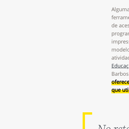
Alguma
ferram
de ace
progra
impres
modelo
ativida
Educaç
Barbos
oferec
que ut