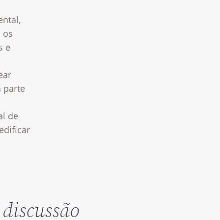
ntal,
 os
s e
ear
 parte
al de
dificar
 discussão