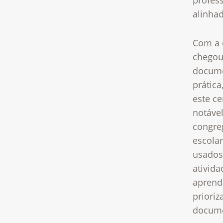
profes
alinha
Com a 
chegou
docume
prática
este ce
notável
congre
escolar
usados
ativid
aprend
prioriz
docum