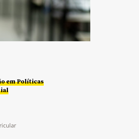
ão em Políticas
ial
icular