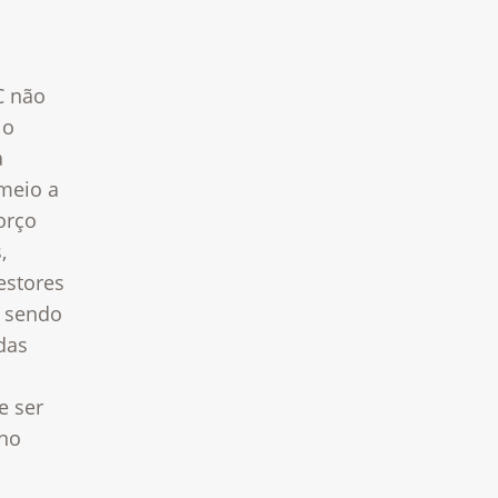
C não
 o
a
 meio a
orço
,
estores
o sendo
das
e ser
 no