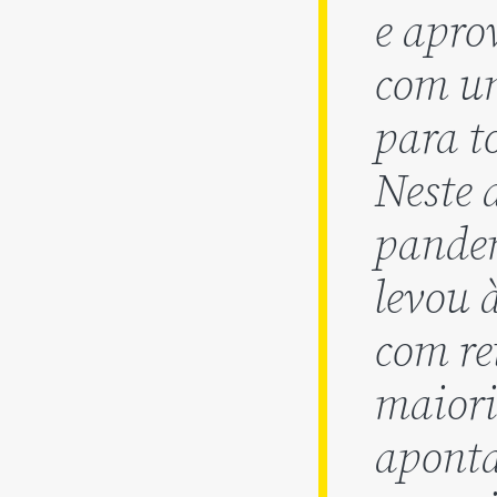
e apro
com u
para t
Neste 
pandem
levou 
com re
maiori
aponta