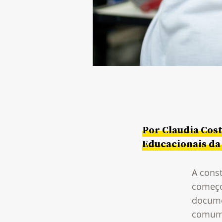
Por Claudia Cost
Educacionais da
A cons
começo
docume
comum 