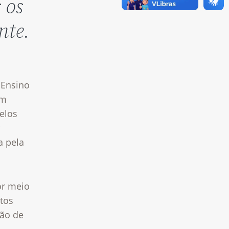
 os
nte.
 Ensino
em
elos
a pela
or meio
etos
ção de