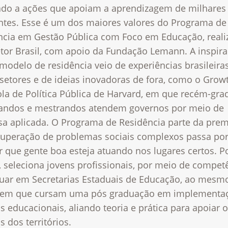
ado a ações que apoiam a aprendizagem de milhares
ntes. Esse é um dos maiores valores do Programa de
ncia em Gestão Pública com Foco em Educação, reali
etor Brasil, com apoio da Fundação Lemann. A inspir
modelo de residência veio de experiências brasileir
setores e de ideias inovadoras de fora, como o Grow
ola de Política Pública de Harvard, em que recém-gra
andos e mestrandos atendem governos por meio de
sa aplicada. O Programa de Residência parte da prem
superação de problemas sociais complexos passa po
r que gente boa esteja atuando nos lugares certos. P
 seleciona jovens profissionais, por meio de compet
tuar em Secretarias Estaduais de Educação, ao mesm
em que cursam uma pós graduação em implementa
as educacionais, aliando teoria e prática para apoiar 
s dos territórios.