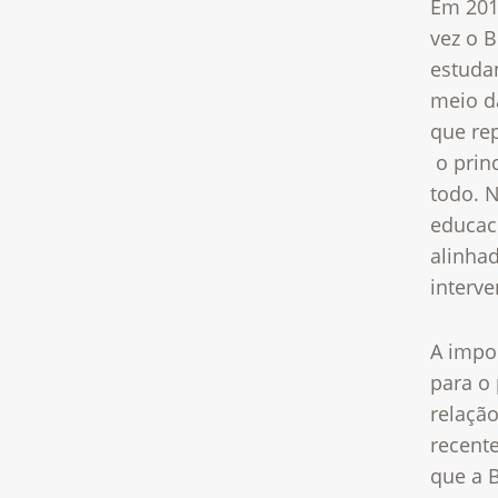
Em 201
vez o B
estudan
meio d
que re
o prin
todo. 
educaci
alinha
interv
A impo
para o
relaçã
recent
que a 