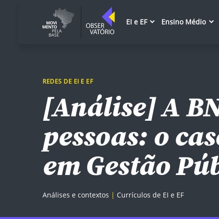
EI e EF
Ensino Médio
REDES DE EI E EF
[Análise] A B
pessoas: o ca
em Gestão Púb
Análises e contextos
Currículos de EI e EF