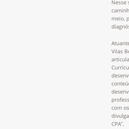
Nesse 
caminh
meio, 
diagnó
Atuant
Vilas 
articul
Currícu
desenv
conteú
desenvo
profes
com os 
divulg
CPA”.