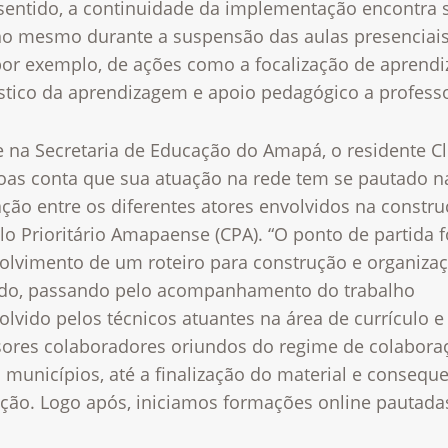
sentido, a continuidade da implementação encontra 
o mesmo durante a suspensão das aulas presenciais
por exemplo, de ações como a focalização de aprendi
stico da aprendizagem e apoio pedagógico a profess
e na Secretaria de Educação do Amapá, o residente Cl
Boas conta que sua atuação na rede tem se pautado n
ação entre os diferentes atores envolvidos na constr
lo Prioritário Amapaense (CPA). “O ponto de partida f
olvimento de um roteiro para construção e organiza
do, passando pelo acompanhamento do trabalho
lvido pelos técnicos atuantes na área de currículo e
sores colaboradores oriundos do regime de colabora
municípios, até a finalização do material e consequ
ação. Logo após, iniciamos formações online pautada