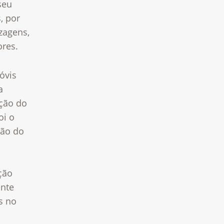
seu
, por
zagens,
ores.
óvis
a
ução do
oi o
ção do
ção
ente
s no