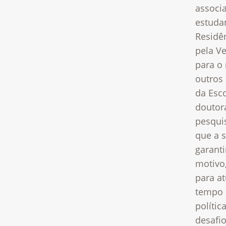
associ
estuda
Residê
pela V
para o 
outros 
da Esc
doutor
pesqui
que a 
garanti
motivo,
para a
tempo 
polític
desafio