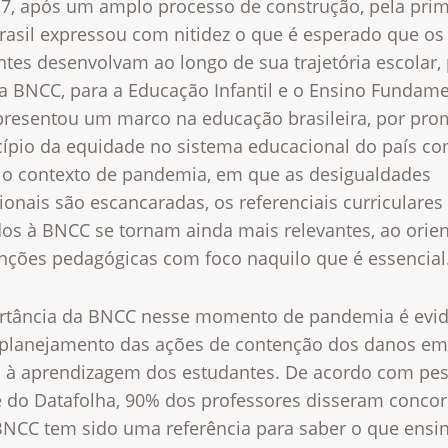
7, após um amplo processo de construção, pela prim
rasil expressou com nitidez o que é esperado que os
tes desenvolvam ao longo de sua trajetória escolar,
a BNCC, para a Educação Infantil e o Ensino Fundame
presentou um marco na educação brasileira, por pro
cípio da equidade no sistema educacional do país 
No contexto de pandemia, em que as desigualdades
onais são escancaradas, os referenciais curriculares
dos à BNCC se tornam ainda mais relevantes, ao orien
enções pedagógicas com foco naquilo que é essencial
rtância da BNCC nesse momento de pandemia é evi
 planejamento das ações de contenção dos danos em
o à aprendizagem dos estudantes. De acordo com pe
e do Datafolha, 90% dos professores disseram conco
BNCC tem sido uma referência para saber o que ensin