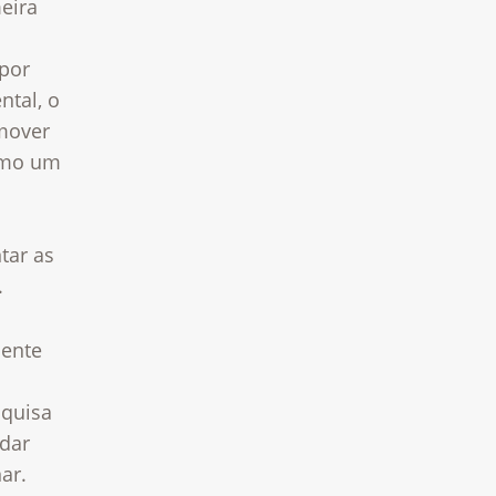
eira
 por
ntal, o
mover
como um
tar as
.
dente
squisa
rdar
ar.