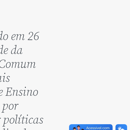
do em 26
de da
l Comum
ais
e Ensino
 por
políticas