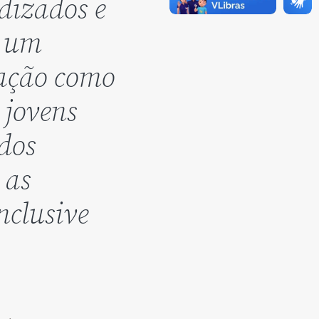
ndizados e
m um
cação como
 jovens
 dos
 as
nclusive