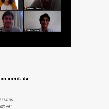
Chermont, da
pessoas
stiver