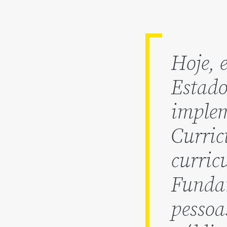
Hoje, 
Estado
imple
Curric
curric
Fundam
pessoa