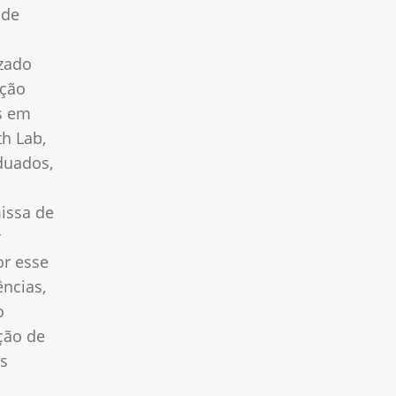
 de
zado
ação
as em
th Lab,
duados,
issa de
r
or esse
ências,
o
ção de
os