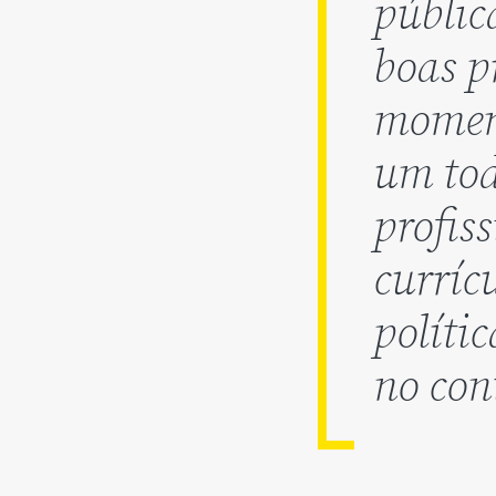
públic
boas p
moment
um tod
profis
curríc
políti
no con