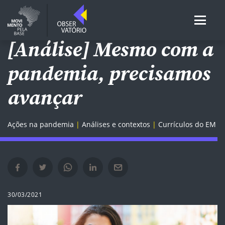
ENSINO MÉDIO
[Análise] Mesmo com a
pandemia, precisamos
avançar
Ações na pandemia
Análises e contextos
Currículos do EM
Compartilhar no Facebook em nova janela
Compartilhar no Twitter em nova janela
Compartilhar no Whatsapp em nova janela
Compartilhar no Linkedin em nova janela
Compartilhar por e-mail em nova janela
30/03/2021