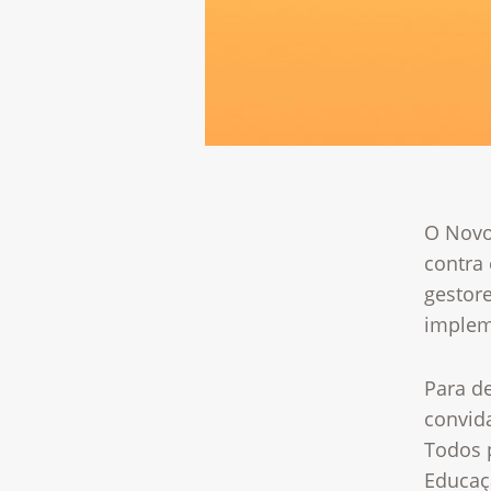
O Novo
contra 
gestore
impleme
Para d
convida
Todos p
Educaç