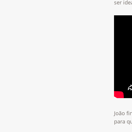
ser ide
João f
para q