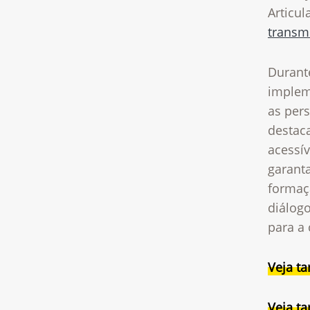
Articu
transm
Durante
implem
as per
destac
acessív
garant
formaç
diálogo
para a
Veja t
Veja t