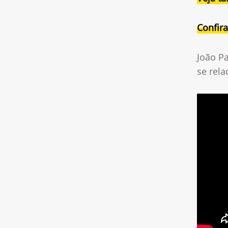
Confir
João P
se rel