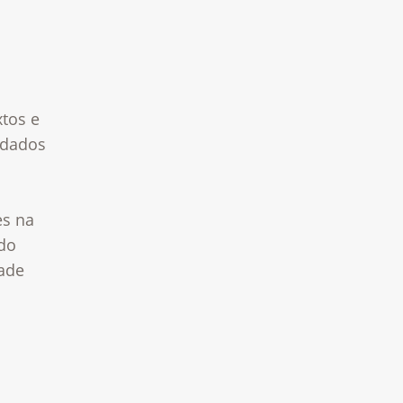
tos e
idados
es na
 do
dade