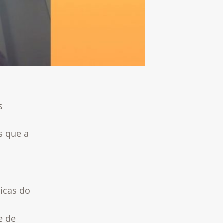
s
s que a
licas do
e de