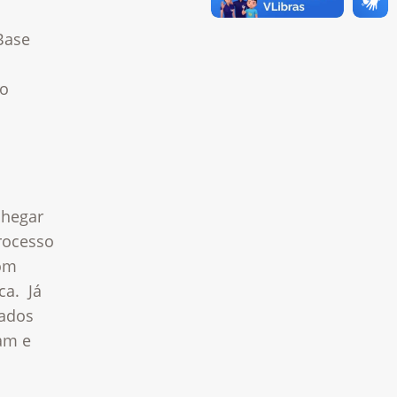
Base
ão
chegar
processo
com
ca. Já
tados
ram e