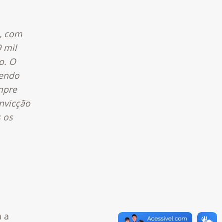
, com
 mil
o. O
sendo
mpre
onvicção
 os
a a