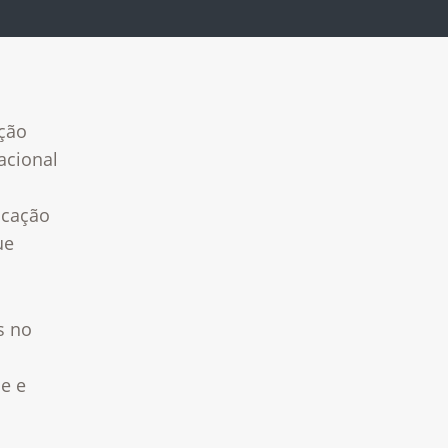
ação
acional
ucação
ue
s no
e e