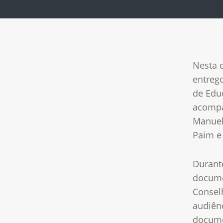
Nesta q
entreg
de Edu
acompa
Manuel
Paim e 
Durant
docume
Consel
audiênc
docum