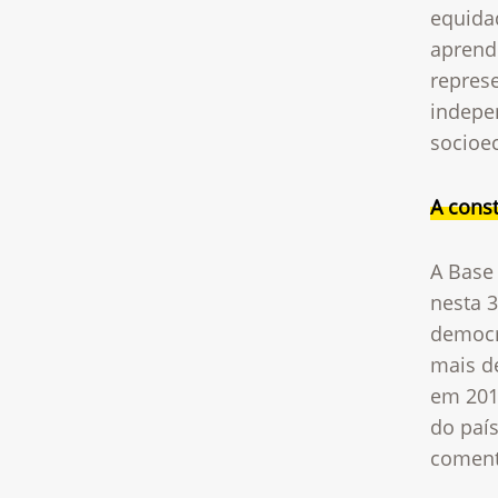
equida
aprend
repres
indepe
socioe
A cons
A Base 
nesta 3
democr
mais de
em 201
do país
coment