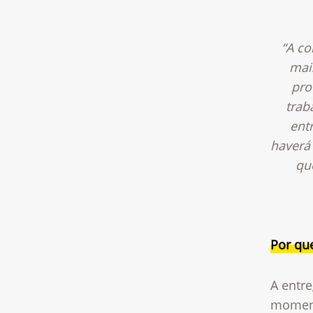
“A c
mai
pro
trab
ent
haverá 
qu
Por qu
A entr
moment