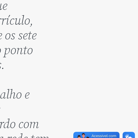
ue
rículo,
 os sete
o ponto
s.
alho e
s
rdo com