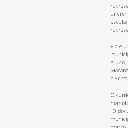
repres
diferen
escola
represe
Ela é 
munici
grupo,
Maranh
e Serr
O currí
homolo
“O doc
munici
março 