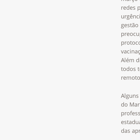
redes 
urgênc
gestão 
preocup
protoc
vacinaç
Além d
todos 
remotos
Alguns
do Mar
profess
estadu
das ap