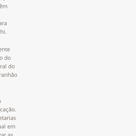
têm
ara
hi.
ente
ão do
ral do
aranhão
a
cação.
etarias
ual em
ar as