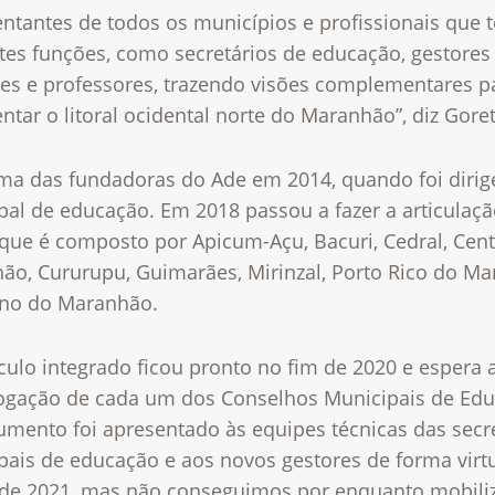
entantes de todos os municípios e profissionais que 
tes funções, como secretários de educação, gestores
res e professores, trazendo visões complementares p
ntar o litoral ocidental norte do Maranhão”, diz Goret
uma das fundadoras do Ade em 2014, quando foi dirig
pal de educação. Em 2018 passou a fazer a articulaç
 que é composto por Apicum-Açu, Bacuri, Cedral, Cent
ão, Cururupu, Guimarães, Mirinzal, Porto Rico do M
ano do Maranhão.
culo integrado ficou pronto no fim de 2020 e espera 
gação de cada um dos Conselhos Municipais de Edu
umento foi apresentado às equipes técnicas das secr
pais de educação e aos novos gestores de forma virt
de 2021, mas não conseguimos por enquanto mobiliz