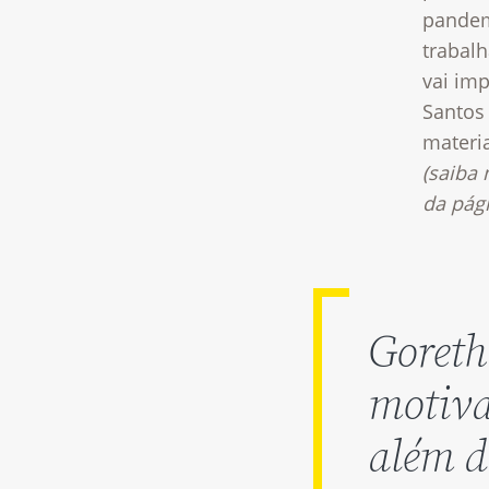
pandem
trabalh
vai imp
Santos
materi
(saiba 
da pág
Goreth
motiva
além d