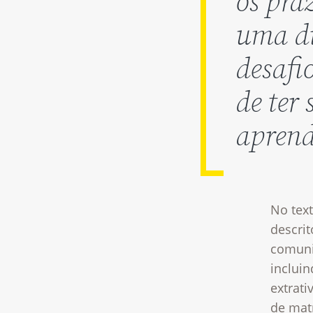
os pra
uma di
desafi
de ter
aprend
No tex
descri
comunid
inclui
extrati
de matr