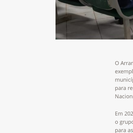
O Arra
exempl
municí
para re
Nacion
Em 202
o grup
para a