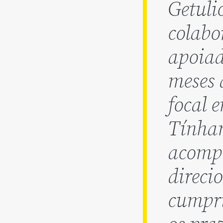
Getuli
colabo
apoiad
meses 
focal e
Tínham
acompa
direci
cumpri