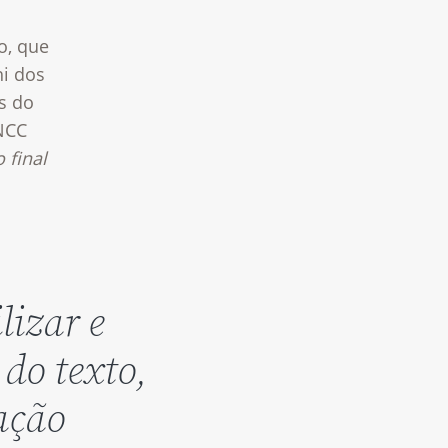
o, que
hi dos
s do
NCC
 final
lizar e
 do texto,
ação