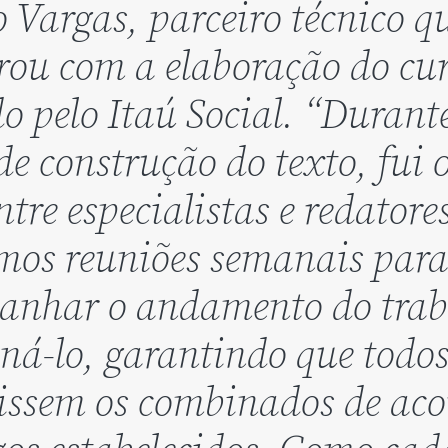
o Vargas, parceiro técnico q
rou com a elaboração do cur
o pelo Itaú Social. “Durante
de construção do texto, fui 
ntre especialistas e redatore
os reuniões semanais para
nhar o andamento do trab
oná-lo, garantindo que todo
ssem os combinados de aco