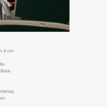
ás é um
ão
 Base
nhense,
mum