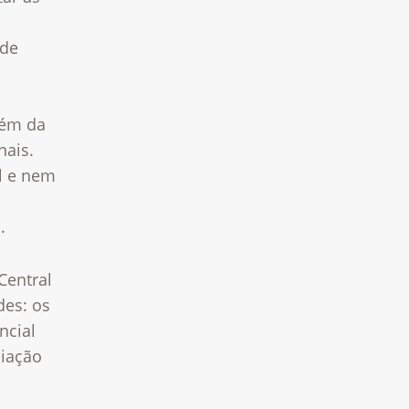
 de
lém da
nais.
l e nem
l.
Central
des: os
ncial
liação