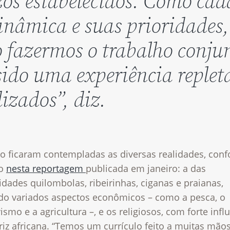
zos estabelecidos. Como cad
nâmica e suas prioridades,
o fazermos o trabalho conju
 sido uma experiência replet
izados”, diz.
to ficaram contempladas as diversas realidades, con
to
nesta reportagem
publicada em janeiro: a das
ades quilombolas, ribeirinhas, ciganas e praianas,
ndo variados aspectos econômicos – como a pesca, o
vismo e a agricultura –, e os religiosos, com forte infl
iz africana. “Temos um currículo feito a muitas mãos