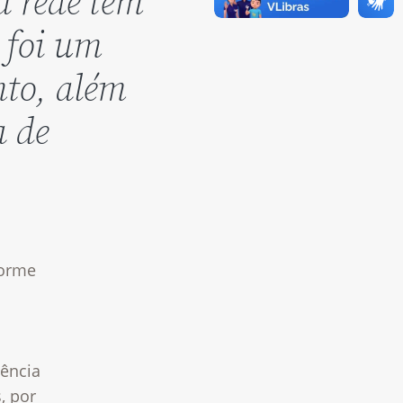
a rede tem
 foi um
nto, além
a de
forme
uência
, por