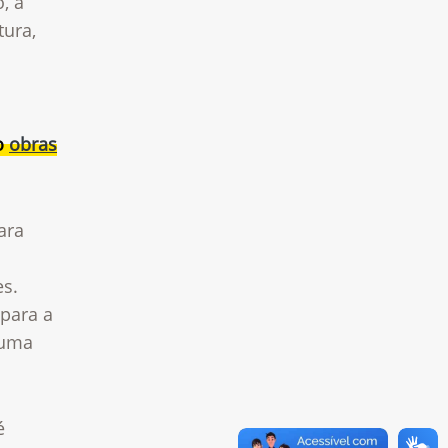
, a
tura,
do
obras
ara
s.
 para a
 uma
é