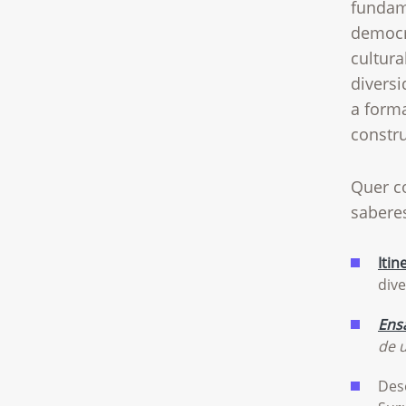
fundam
democr
cultura
diversi
a forma
constru
Quer c
saberes
Iti
dive
Ens
de 
Des