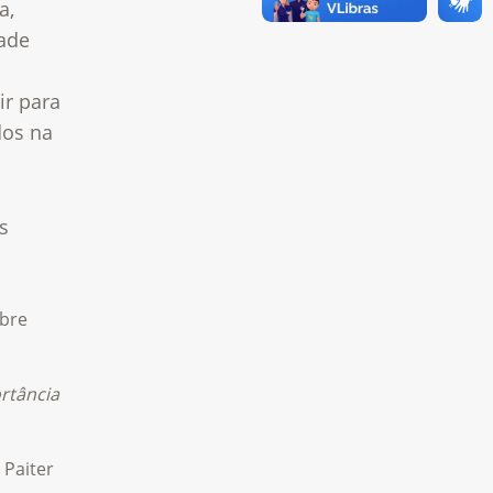
a,
ade
ir para
dos na
s
obre
rtância
 Paiter