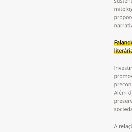
sustent
mitolog
propor
narrati
Faland
literár
Invest
promove
precon
Além di
preser
socieda
A relaç