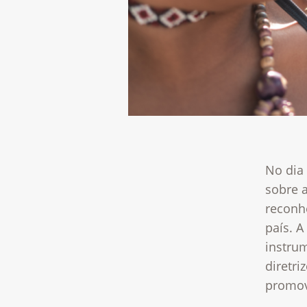
No dia 
sobre a
reconhe
país. 
instru
diretri
promov