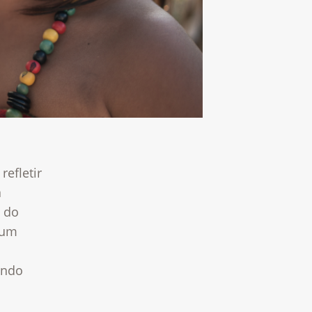
refletir
a
o do
 um
ando