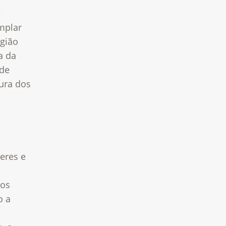
e
emplar
egião
a da
ade
tura dos
eres e
 os
o a