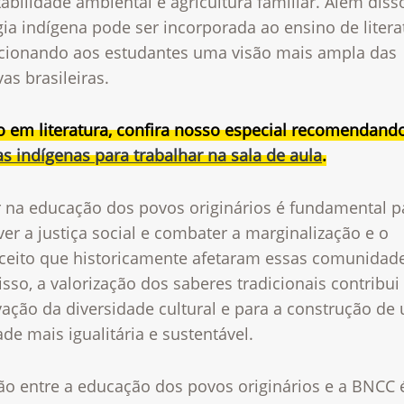
abilidade ambiental e agricultura familiar. Além disso
ia indígena pode ser incorporada ao ensino de litera
cionando aos estudantes uma visão mais ampla das
vas brasileiras.
o em literatura, confira nosso especial recomendan
ias indígenas para trabalhar na sala de aula
.
ir na educação dos povos originários é fundamental p
r a justiça social e combater a marginalização e o
ceito que historicamente afetaram essas comunidade
sso, a valorização dos saberes tradicionais contribui
vação da diversidade cultural e para a construção de
de mais igualitária e sustentável.
ão entre a educação dos povos originários e a BNCC 