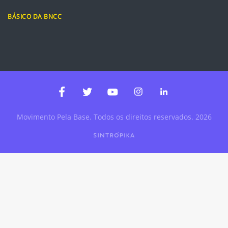
BÁSICO DA BNCC
Instagram
Linkedin
Facebook
Twitter
Youtube
Movimento Pela Base. Todos os direitos reservados. 2026
Ir para o site da desenvolvedora do site - Sintropika