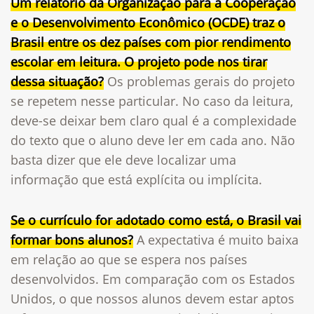
Um relatório da Organização para a Cooperação
e o Desenvolvimento Econômico (OCDE) traz o
Brasil entre os dez países com pior rendimento
escolar em leitura. O projeto pode nos tirar
dessa situação?
Os problemas gerais do projeto
se repetem nesse particular. No caso da leitura,
deve-se deixar bem claro qual é a complexidade
do texto que o aluno deve ler em cada ano. Não
basta dizer que ele deve localizar uma
informação que está explícita ou implícita.
Se o currículo for adotado como está, o Brasil vai
formar bons alunos?
A expectativa é muito baixa
em relação ao que se espera nos países
desenvolvidos. Em comparação com os Estados
Unidos, o que nossos alunos devem estar aptos