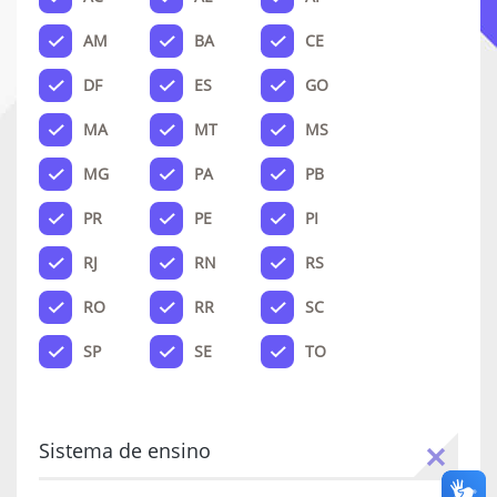
AM
BA
CE
DF
ES
GO
MA
MT
MS
MG
PA
PB
PR
PE
PI
RJ
RN
RS
RO
RR
SC
SP
SE
TO
Sistema de ensino