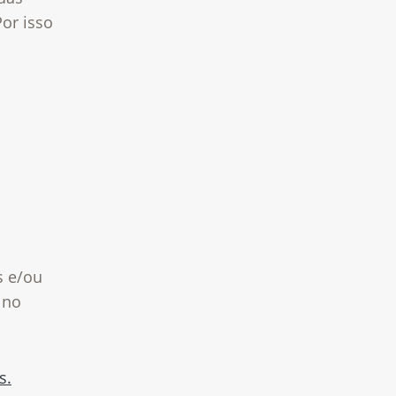
Por isso
s e/ou
 no
s.