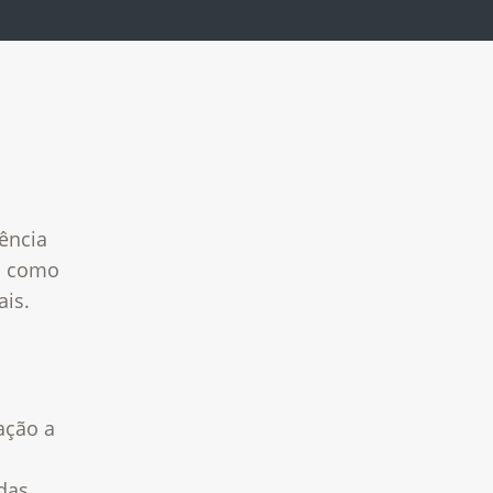
nência
ta como
ais.
ação a
adas