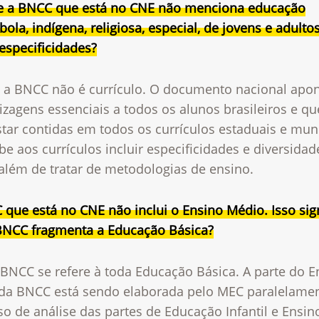
e a BNCC que está no CNE não menciona educação
ola, indígena, religiosa, especial, de jovens e adulto
especificidades?
 a BNCC não é currículo. O documento nacional apon
izagens essenciais a todos os alunos brasileiros e q
tar contidas em todos os currículos estaduais e muni
e aos currículos incluir especificidades e diversidad
 além de tratar de metodologias de ensino.
que está no CNE não inclui o Ensino Médio. Isso sign
BNCC fragmenta a Educação Básica?
 BNCC se refere à toda Educação Básica. A parte do E
da BNCC está sendo elaborada pelo MEC paralelame
o de análise das partes de Educação Infantil e Ensin