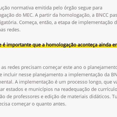
lução normativa emitida pelo órgão segue para
gação do MEC. A partir da homologação, a BNCC pas
rigatória. Começa, então, a etapa de implementação 
as redes.
e é importante que a homologação aconteça ainda e
 as redes precisam começar este ano o planejament
 e incluir nesse planejamento a implementação da B
ental. A implementação é um processo longo, que v
zar estados e municípios na readequação de currículo
ão de professores e edição de materiais didáticos. T
recisa começar o quanto antes.