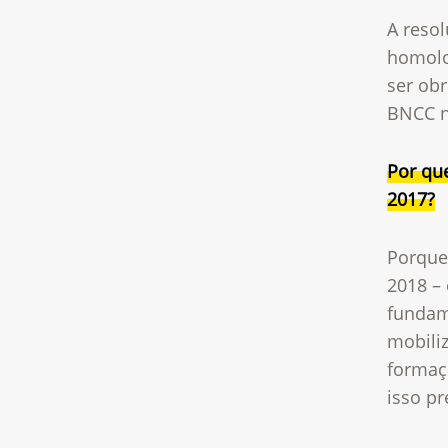
A reso
homolo
ser ob
BNCC n
Por qu
2017?
Porque
2018 –
fundam
mobili
formaç
isso p