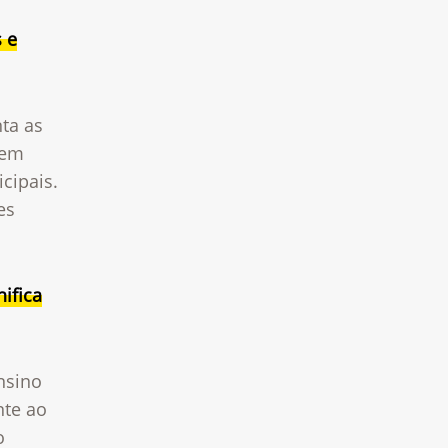
s e
ta as
uem
cipais.
es
ifica
nsino
nte ao
o