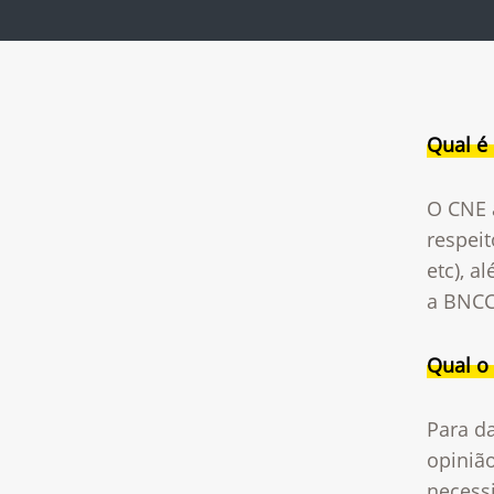
Qual é
O CNE 
respeit
etc), 
a BNCC
Qual o 
Para d
opinião
necessi