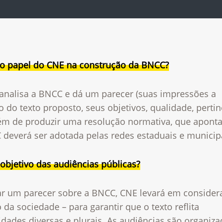
 o papel do CNE na construção da BNCC?
analisa a BNCC e dá um parecer (suas impressões a
o do texto proposto, seus objetivos, qualidade, perti
além de produzir uma resolução normativa, que apon
 deverá ser adotada pelas redes estaduais e municip
objetivo das audiências públicas?
ar um parecer sobre a BNCC, CNE levará em consider
 da sociedade – para garantir que o texto reflita
dades diversas e plurais. As audiências são organiz