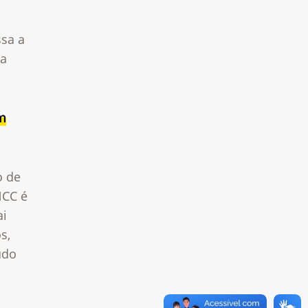
sa a
da
m
o de
NCC é
ai
s,
udo