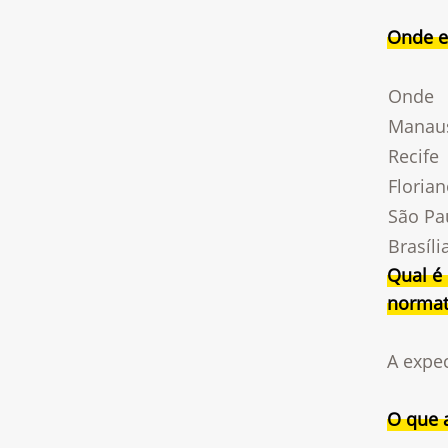
Onde e
Onde
Manau
Recife
Florian
São Pa
Brasíli
Qual é 
normat
A expec
O que 