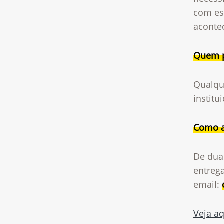
com ess
aconte
Quem p
Qualque
institu
Como a
De duas
entrega
email:
Veja aq