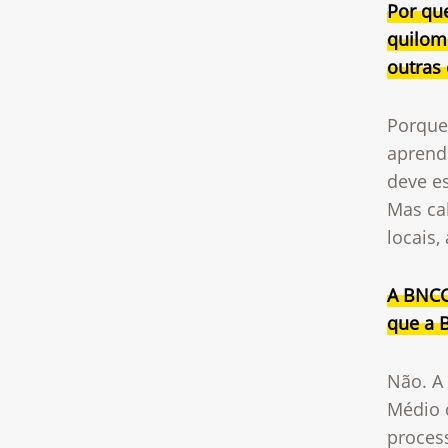
Por qu
quilomb
outras 
Porque
aprend
deve es
Mas cab
locais,
A BNCC 
que a 
Não. A
Médio 
process