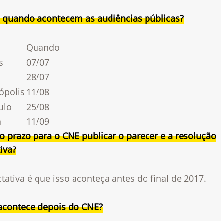
 quando acontecem as audiências públicas?
Quando
s
07/07
28/07
ópolis
11/08
ulo
25/08
a
11/09
o prazo para o CNE publicar o parecer e a resolução
iva?
tativa é que isso aconteça antes do final de 2017.
acontece depois do CNE?