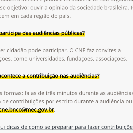
e objetivo: ouvir a opinião da sociedade brasileira. 
cem em cada região do país.
articipa das audiências públicas?
r cidadão pode participar. O CNE faz convites a
ições, como universidades, fundações, associações.
contece a contribuição nas audiências?
 formas: falas de três minutos durante as audiência
 de contribuições por escrito durante a audiência ou
cne.bncc@mec.gov.br
.
ui dicas de como se preparar para fazer contribuiçõe