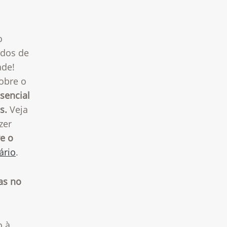
o
ados de
ade!
obre o
sencial
s.
Veja
zer
e o
ário
.
as no
o à