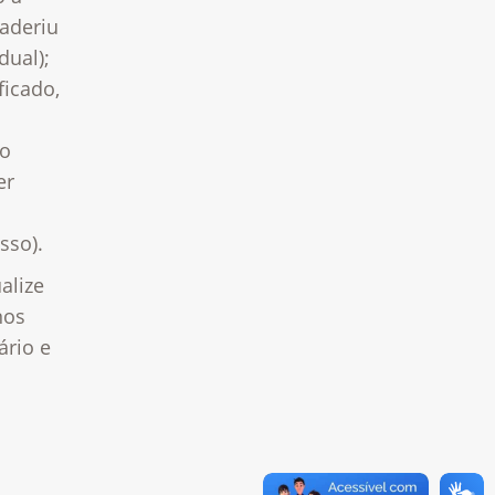
 aderiu
dual);
icado,
mo
er
sso).
alize
nos
ário e