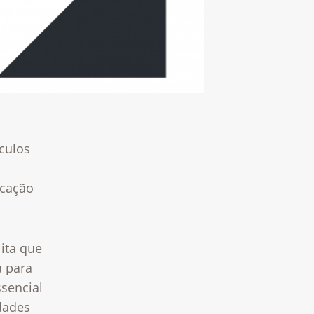
culos
ucação
.
ita que
 para
sencial
dades