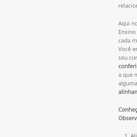
relaci
Aqui n
Ensino
cada m
Você e
seu cu
conferi
a que m
algum
alinha
Conheç
Observ
Al