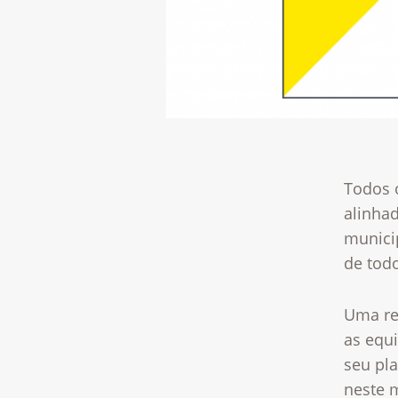
Todos 
alinha
munici
de todo
Uma re
as equ
seu pl
neste 