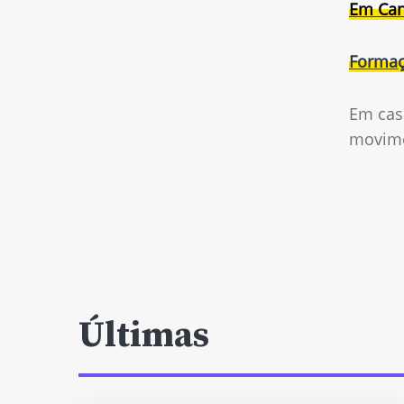
Em Can
Formaç
Em cas
movime
Últimas