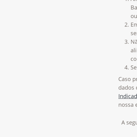
Ba
ou
Em
se
Nã
al
co
Se
Caso pr
dados 
Indica
nossa e
A seg