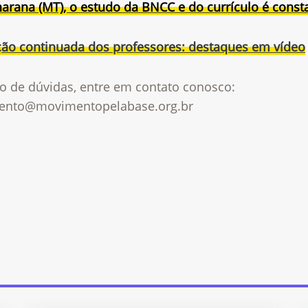
arana (MT), o estudo da BNCC e do currículo é const
ão continuada dos professores: destaques em vídeo
o de dúvidas, entre em contato conosco:
nto@movimentopelabase.org.br