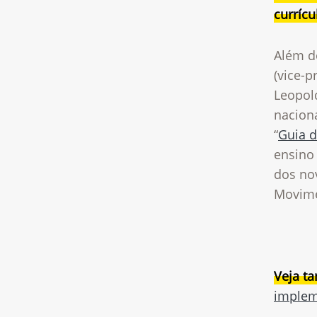
currícu
Além d
(vice-
Leopold
nacion
“
Guia 
ensino
dos no
Movime
Veja t
implem