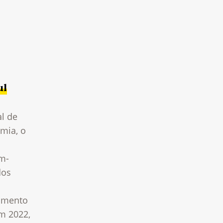
ul
al de
mia, o
o
em-
dos
gimento
Em 2022,