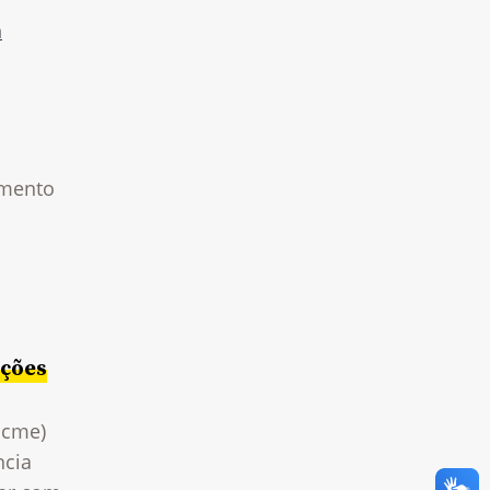
a
mento
ações
ncme)
ncia