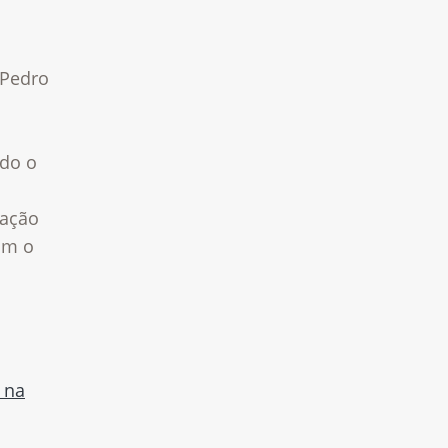
 Pedro
ado o
tação
om o
 na