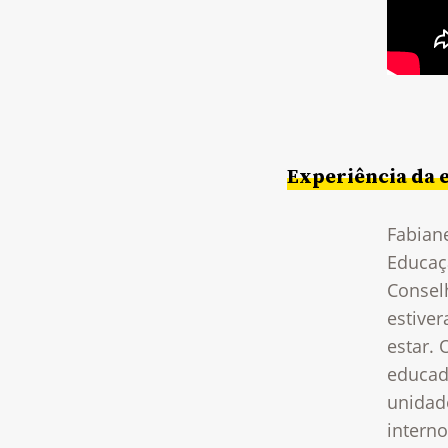
Experiência da 
Fabiane
Educaç
Consel
estive
estar.
educado
unidad
interno