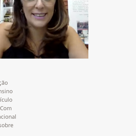
ção
nsino
ículo
. Com
acional
sobre