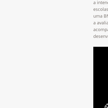
a inten
escolas
uma BN
a aval
acompa
desenvo