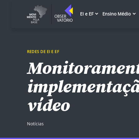
EI e EF
Ensino Médio
REDES DE EI E EF
Monitorament
implementação
vídeo
Notícias