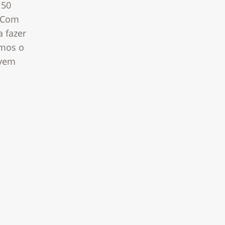
 50
 “Com
 fazer
emos o
evem