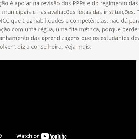
ção é apoiar na revisão dos PPPs e do regimento das
 municipais e nas avaliações feitas das instituições.
CC que traz habilidades e competências, não dá para
iação com uma régua, uma fita métrica, porque perd
nhamento das aprendizagens que os estudantes d
lver”, diz a conselheira. Veja mais: