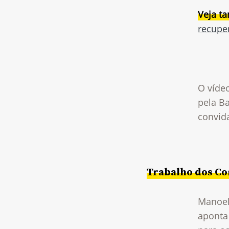
Veja t
recupe
O vídeo
pela Ba
convid
Trabalho dos Co
Manoel
aponta