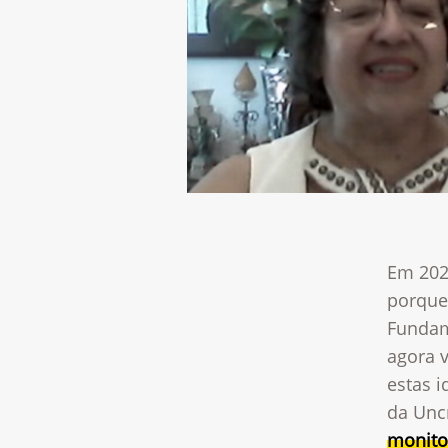
Em 202
porque
Fundam
agora v
estas 
da Unc
monito