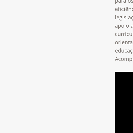
para o
eficiê
legisl
apoio 
curríc
orient
educaç
Acomp