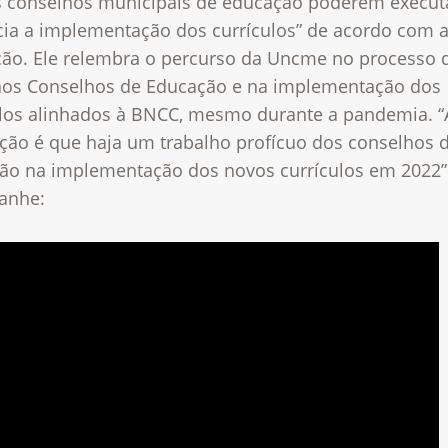
s conselhos municipais de educação poderem execu
ncia a implementação dos currículos” de acordo com 
ação. Ele relembra o percurso da Uncme no processo 
aos Conselhos de Educação e na implementação dos
ulos alinhados à BNCC, mesmo durante a pandemia. “
ação é que haja um trabalho profícuo dos conselhos 
ão na implementação dos novos currículos em 2022”
anhe: