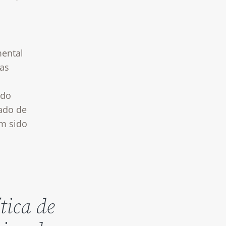
mental
das
 do
mado de
em sido
tica de