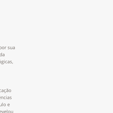
por sua
da
gicas,
ucação
ências
ulo e
revelou