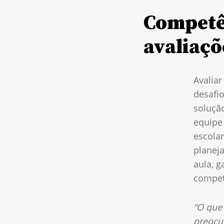
Competê
avaliaçõ
Avalia
desafio
soluçã
equipe
escolar
planej
aula, 
compet
“O que
preocu