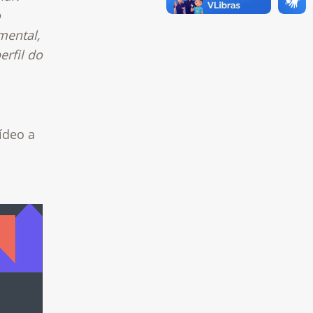
o
mental,
erfil do
ídeo a