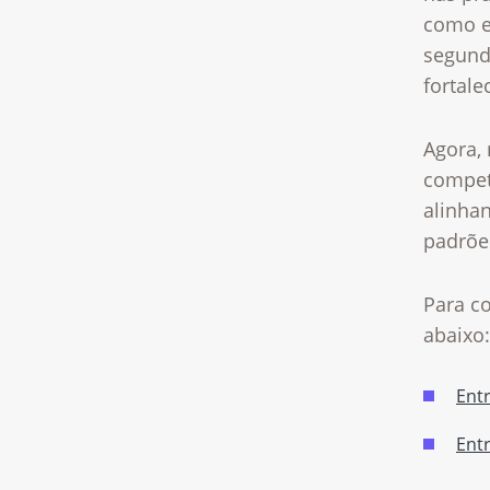
como e
segund
fortale
Agora, 
compet
alinha
padrõe
Para co
abaixo:
Entr
Entr