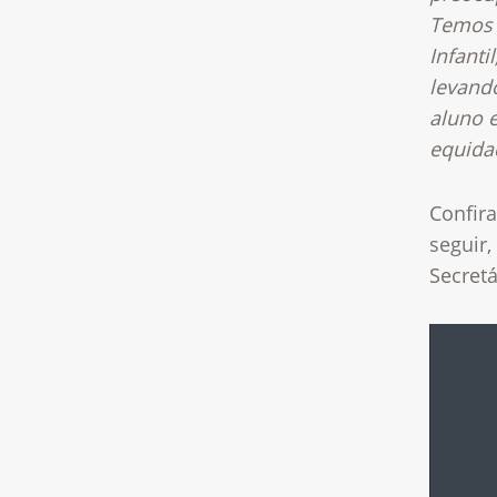
Temos 
Infanti
levando
aluno e
equida
Confira
seguir,
Secretá
Tocado
de
vídeo