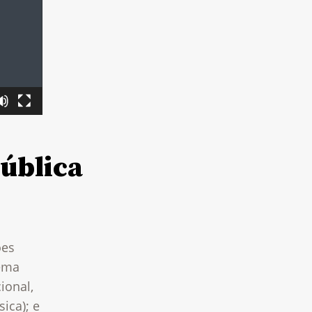
pública
ões
tema
ional,
ica); e