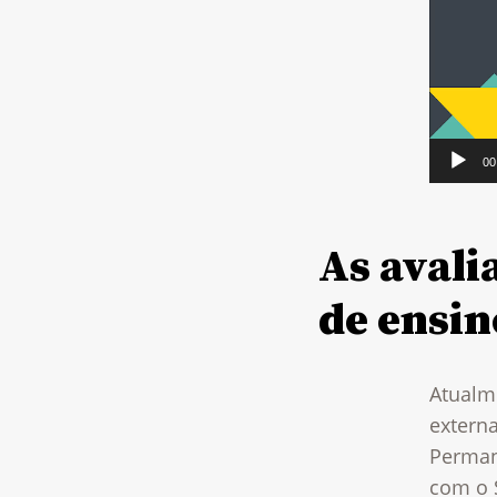
00
As avali
de ensin
Atualme
externa
Perman
com o 