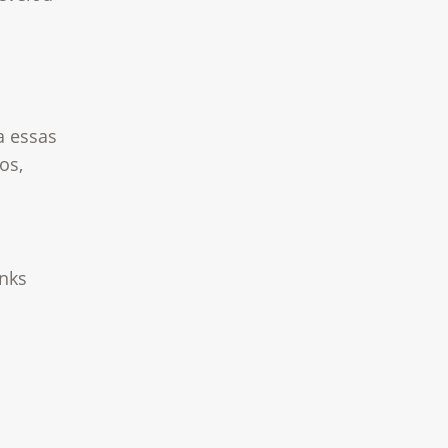
a essas
os,
inks