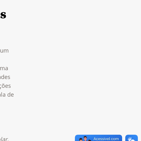
s
é um
uma
ades
ações
la de
lar.