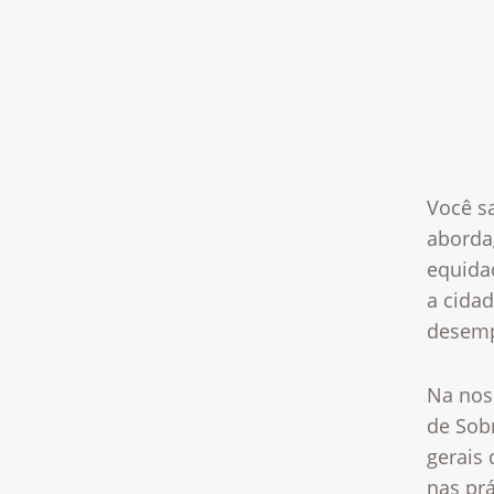
Você s
aborda
equida
a cida
desemp
Na nos
de Sob
gerais
nas prá