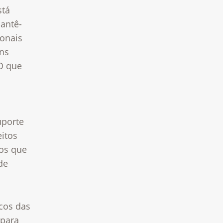
stá
mantê-
ionais
ns
 O que
uporte
itos
mos que
de
cos das
 para