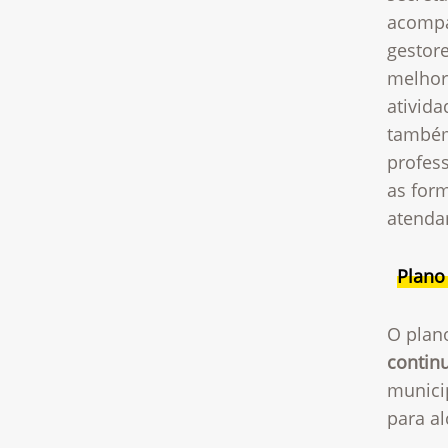
acompa
gestor
melhor
ativid
também 
profess
as for
atenda
Plano
O plan
contin
munici
para al