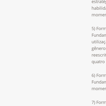
estrat
habilid
moment
5) For
Fundam
utiliza
gêneros
reescr
quatro 
6) For
Fundam
moment
7) For