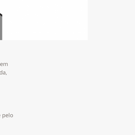
, em
da,
e pelo