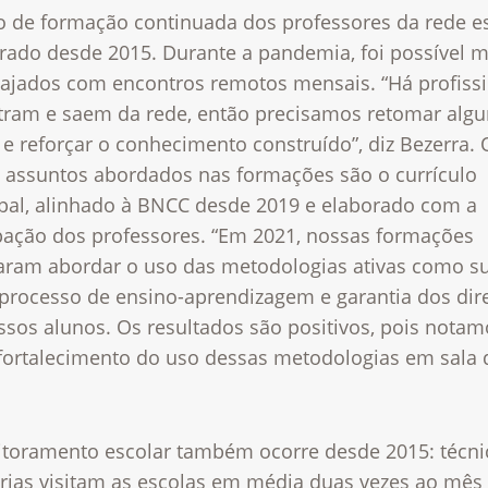
o de formação continuada dos professores da rede e
urado desde 2015. Durante a pandemia, foi possível 
gajados com encontros remotos mensais. “Há profiss
tram e saem da rede, então precisamos retomar algu
e reforçar o conhecimento construído”, diz Bezerra.
s assuntos abordados nas formações são o currículo
pal, alinhado à BNCC desde 2019 e elaborado com a
ipação dos professores. “Em 2021, nossas formações
aram abordar o uso das metodologias ativas como s
 processo de ensino-aprendizagem e garantia dos dire
ssos alunos. Os resultados são positivos, pois nota
fortalecimento do uso dessas metodologias em sala 
toramento escolar também ocorre desde 2015: técni
arias visitam as escolas em média duas vezes ao mês