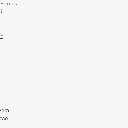
escolas
rio
r
r/em-
cao-