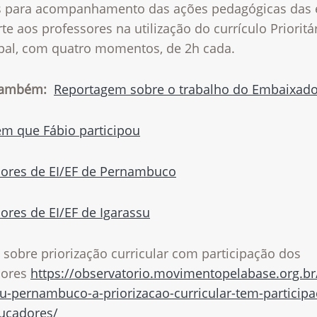
s para acompanhamento das ações pedagógicas das 
te aos professores na utilização do currículo Prioritá
pal, com quatro momentos, de 2h cada.
também:
Reportagem sobre o trabalho do Embaixado
em que Fábio participou
dores de EI/EF de Pernambuco
ores de EI/EF de Igarassu
 sobre priorização curricular com participação dos
dores
https://observatorio.movimentopelabase.org.b
su-pernambuco-a-priorizacao-curricular-tem-participa
ucadores/