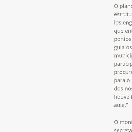
O plan
estrut
los en
que en
pontos 
guia o
munici
partic
procur
para o
dos no
houve 
aula.”
O moni
secret