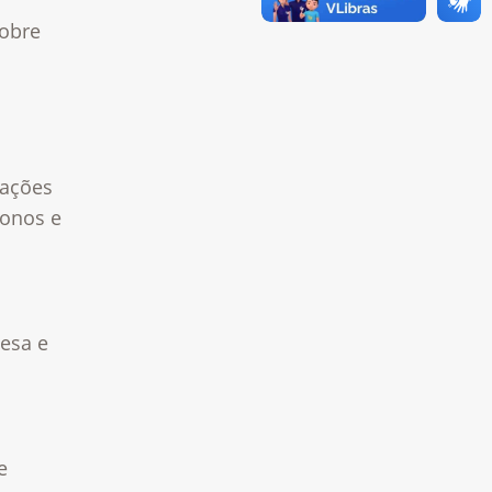
sobre
uações
ronos e
uesa e
e