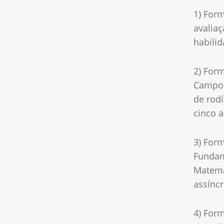
1) For
avalia
habilid
2) For
Campos
de rod
cinco a
3) For
Fundame
Matemá
assíncr
4) For