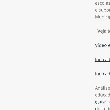
escola
e supor
Munici
Veja 
Vídeo 
Indica
Indicad
Análise
educa
igaras
dos-ed