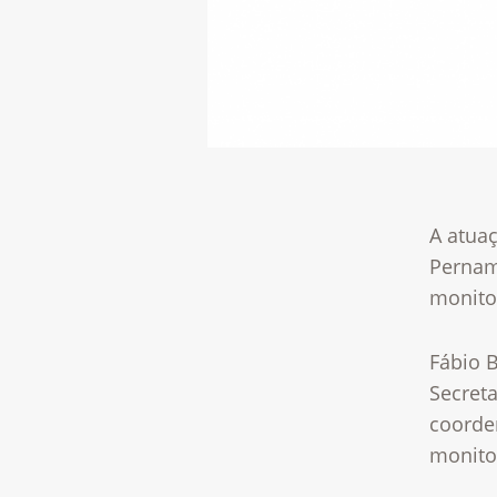
A atua
Pernam
monito
Fábio 
Secret
coorde
monito