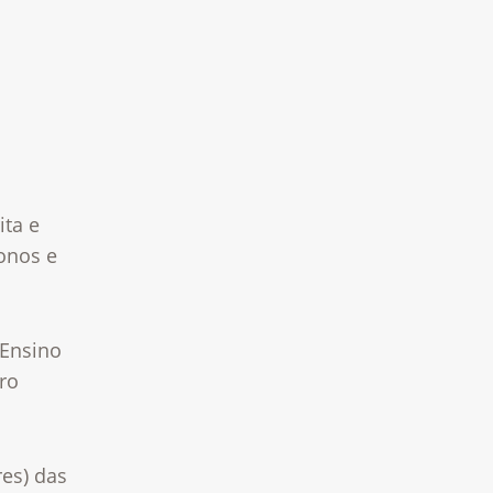
ita e
onos e
 Ensino
ro
es) das