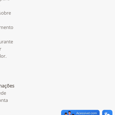
e
sobre
amento
urante
r
dor.
mações
ede
onta