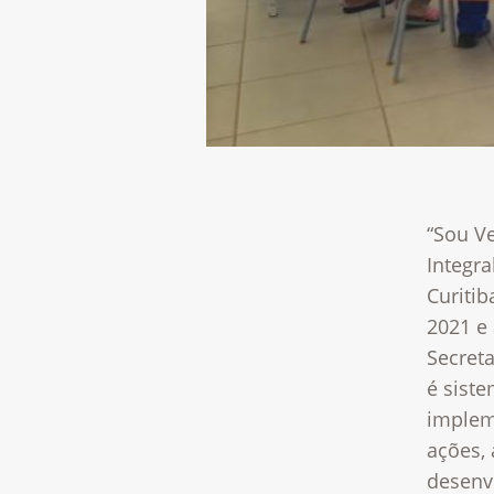
“Sou V
Integr
Curitib
2021 e
Secret
é siste
implem
ações,
desenvo