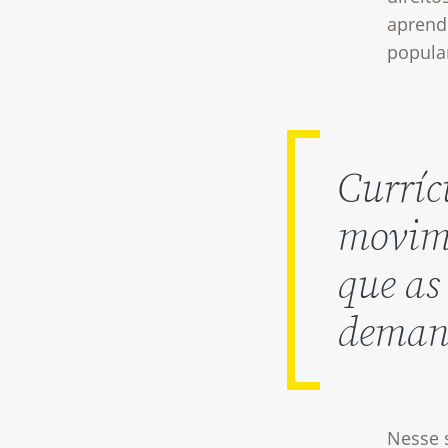
aprend
popular
Curríc
movime
que as
deman
Nesse 