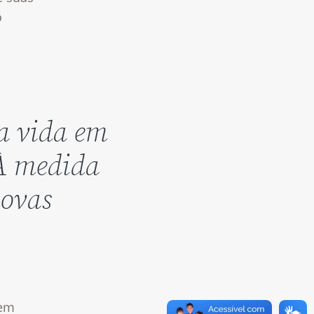
o
 a vida em
 À medida
novas
 em