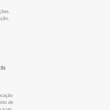
ções.
eção.
rês
ucação
eito de
e suas