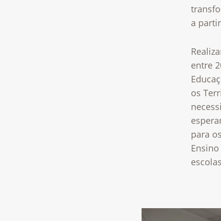
transfo
a parti
Realiza
entre 
Educaç
os Terr
necess
espera
para os
Ensino
escolas