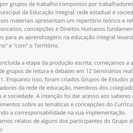
por grupos de trabalho compostos por trabalhadore
unicipal da Educação Integral, rede estadual e socie
ses materiais apresentam um repertório teórico e ref
conceitos, concepções e Direitos Humanos fundament
ces para as aprendizagens na educação integral leva
no” e “com” o Território.
oncluída a etapa da produção escrita, começamos a a
 de grupos de leitura e debates em
12 Seminários real
21
. Enquanto isso, foram criados Grupos de Estudos 
hadores da rede de educação, membros dos colegiado
s e sociedade. A intenção foi dar acesso aos saberes 
cimentos
sobre as temáticas e concepções do Currícu
ndo a corresponsabilidade na sua
implementação.
ramos relatos de alguns dos participantes do Grupo d
s: