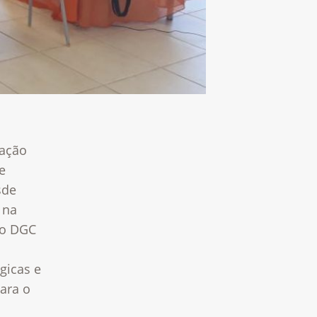
cação
e
sde
 na
no DGC
gicas e
ara o