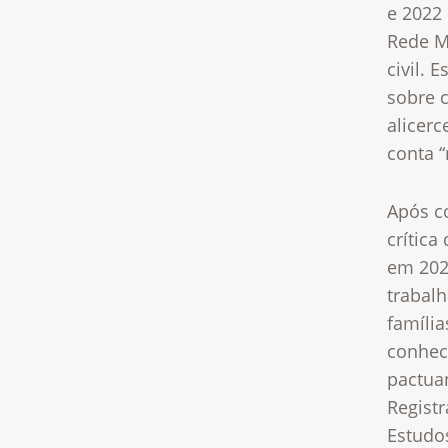
e 2022
Rede M
civil.
Es
sobre 
alicer
conta “
Após c
crítica
em 20
trabal
família
conhe
pactua
Regist
Estudo