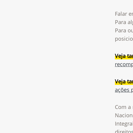
Falar e
Para a
Para ou
posici
Veja t
recomp
Veja t
ações 
Com a 
Nacion
Integra
direito