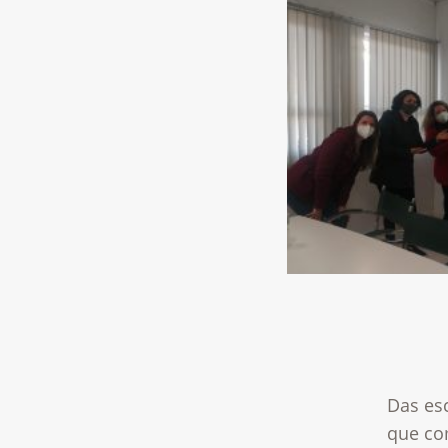
Das esc
que co