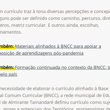
m currículo traz à tona diversas percepções e concep
lguns pode ser definido como caminho, percurso, dir
tros, matriz curricular. E outros ainda, escolhas,
onamentos.
ambém:
Materiais alinhados à BNCC para apoiar a
osição de aprendizagens pós-pandemia
ambém:
Formação continuada no contexto da BNCC: t
pelo país
necessidade de elaborar o currículo alinhado à Base
al Comum Curricular (BNCC), a rede municipal de Ed
l de Almirante Tamandaré definiu currículo como suj
s, atores e potenciais dos Territórios, protagonistas d