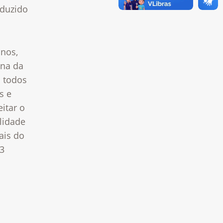
oduzido
anos,
ana da
s todos
s e
itar o
lidade
ais do
3