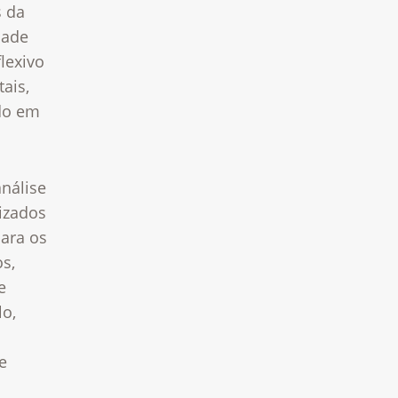
s da
dade
lexivo
ais,
ndo em
nálise
izados
para os
s,
e
lo,
e