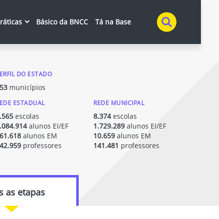
Buscar
práticas
Básico da BNCC
Tá na Base
ERFIL DO ESTADO
53
municípios
EDE ESTADUAL
REDE MUNICIPAL
.565
escolas
8.374
escolas
.084.914
alunos EI/EF
1.729.289
alunos EI/EF
61.618
alunos EM
10.659
alunos EM
42.959
professores
141.481
professores
s as etapas