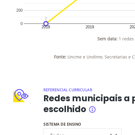
200
0
0
0
2018
2019
20
Sem data:
1 redes 
Fonte:
Uncme e Undime, Secretarias e C
REFERENCIAL CURRICULAR
Redes municipais a p
escolhido
INFORMAÇÕES
SISTEMA DE ENSINO