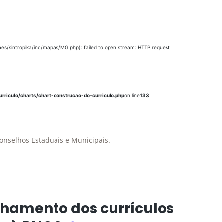
es/sintropika/inc/mapas/MG.php): failed to open stream: HTTP request
rriculo/charts/chart-construcao-do-curriculo.php
on line
133
onselhos Estaduais e Municipais.
hamento dos currículos
INFORMAÇÕES