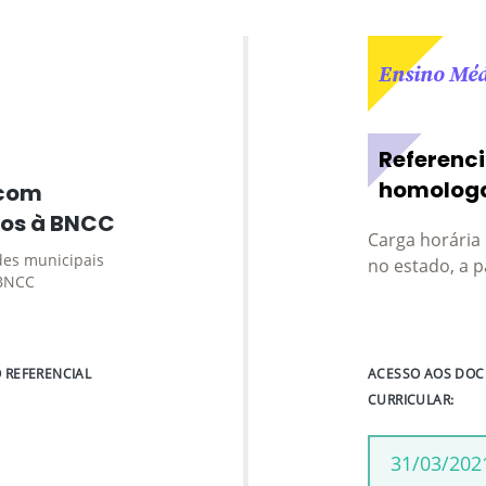
Ensino Mé
Referenci
homolog
 com
dos à BNCC
Carga horária
des municipais
no estado, a p
 BNCC
REFERENCIAL
ACESSO AOS DOC
CURRICULAR:
31/03/202