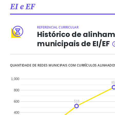
EI e EF
REFERENCIAL CURRICULAR
Histórico de alinham
municipais de EI/EF
QUANTIDADE DE REDES MUNICIPAIS COM CURRÍCULOS ALINHADO
1,000
85
85
800
518
518
600
400