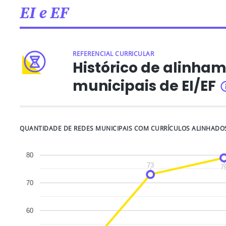
EI e EF
REFERENCIAL CURRICULAR
Histórico de alinham
municipais de EI/EF
QUANTIDADE DE REDES MUNICIPAIS COM CURRÍCULOS ALINHADO
80
73
73
7
7
70
60