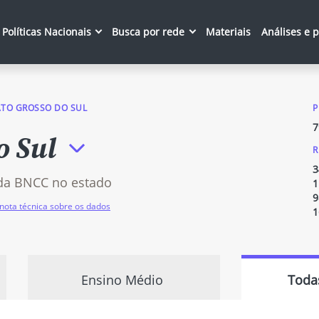
Políticas Nacionais
Busca por rede
Materiais
Análises e 
TO GROSSO DO SUL
P
7
o Sul
R
3
da BNCC no estado
1
9
nota técnica sobre os dados
1
Ensino Médio
Toda