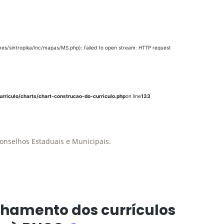
es/sintropika/inc/mapas/MS.php): failed to open stream: HTTP request
rriculo/charts/chart-construcao-do-curriculo.php
on line
133
onselhos Estaduais e Municipais.
hamento dos currículos
INFORMAÇÕES