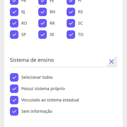
PR
PE
PI
RJ
RN
RS
RO
RR
SC
SP
SE
TO
Sistema de ensino
Selecionar todos
Possui sistema próprio
Vinculado ao sistema estadual
Sem informação