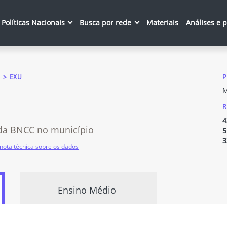
Políticas Nacionais
Busca por rede
Materiais
Análises e 
EXU
P
M
R
4
da BNCC no município
5
3
nota técnica sobre os dados
Ensino Médio