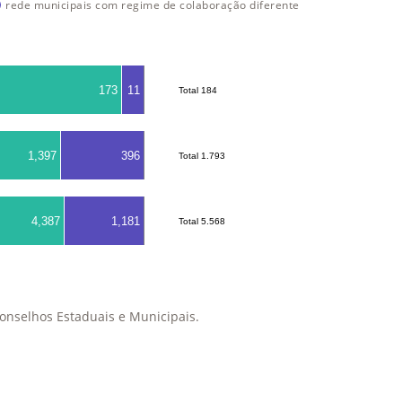
rede municipais com regime de colaboração diferente
173
11
Total 184
Total 184
1,397
396
Total 1.793
Total 1.793
4,387
1,181
Total 5.568
Total 5.568
onselhos Estaduais e Municipais.