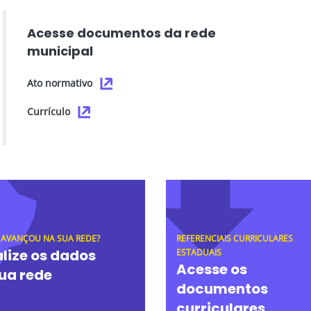
Acesse documentos da rede
municipal
Ato normativo
Currículo
 AVANÇOU NA SUA REDE?
REFERENCIAIS CURRICULARES
lize os dados
ESTADUAIS
Acesse os
ua rede
documentos
curriculares