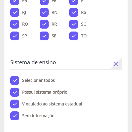
PR
PE
PI
RJ
RN
RS
RO
RR
SC
SP
SE
TO
Sistema de ensino
Selecionar todos
Possui sistema próprio
Vinculado ao sistema estadual
Sem informação