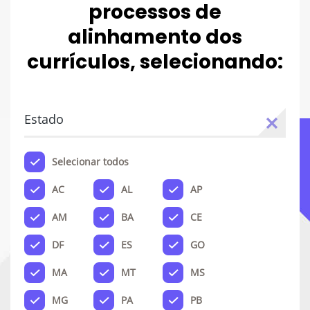
processos de
alinhamento dos
currículos, selecionando:
Estado
Selecionar todos
AC
AL
AP
AM
BA
CE
DF
ES
GO
MA
MT
MS
MG
PA
PB