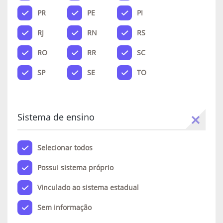
PR
PE
PI
RJ
RN
RS
RO
RR
SC
SP
SE
TO
Sistema de ensino
Selecionar todos
Possui sistema próprio
Vinculado ao sistema estadual
Sem informação