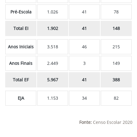
Pré-Escola
1.026
41
78
Total EI
1.902
41
148
Anos Iniciais
3.518
46
215
Anos Finais
2.449
3
149
Total EF
5.967
41
388
EJA
1.153
34
82
Fonte:
Censo Escolar 2020