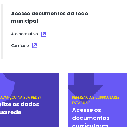
Acesse documentos da rede
municipal
Ato normativo
Currículo
 AVANÇOU NA SUA REDE?
REFERENCIAIS CURRICULARES
lize os dados
ESTADUAIS
Acesse os
ua rede
documentos
curriculares