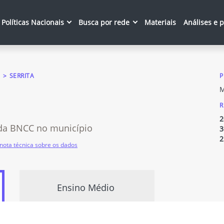
Políticas Nacionais
Busca por rede
Materiais
Análises e 
SERRITA
P
M
R
2
da BNCC no município
3
2
nota técnica sobre os dados
Ensino Médio