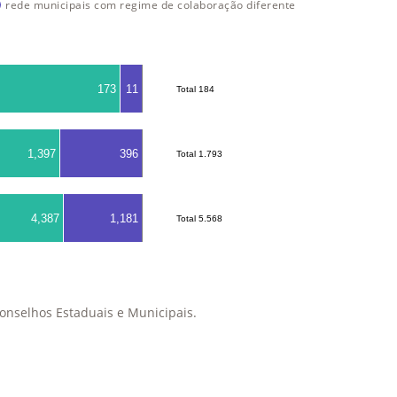
rede municipais com regime de colaboração diferente
173
11
Total 184
Total 184
1,397
396
Total 1.793
Total 1.793
4,387
1,181
Total 5.568
Total 5.568
onselhos Estaduais e Municipais.