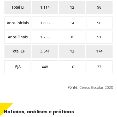
Total EI
1.114
12
98
Anos Iniciais
1.806
14
90
Anos Finais
1.735
8
91
Total EF
3.541
12
174
EJA
448
10
37
Fonte:
Censo Escolar 2020
Notícias, análises e práticas