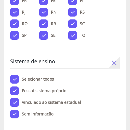
PR
PE
PI
RJ
RN
RS
RO
RR
SC
SP
SE
TO
Sistema de ensino
Selecionar todos
Possui sistema próprio
Vinculado ao sistema estadual
Sem informação