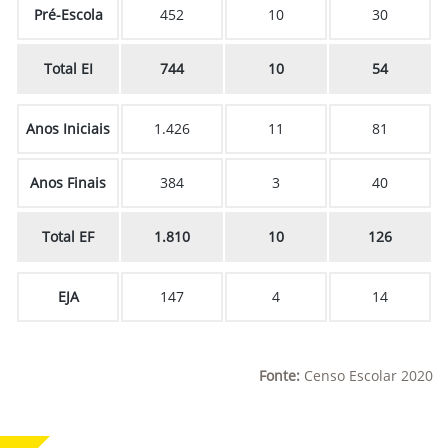
Pré-Escola
452
10
30
Total EI
744
10
54
Anos Iniciais
1.426
11
81
Anos Finais
384
3
40
Total EF
1.810
10
126
EJA
147
4
14
Fonte:
Censo Escolar 2020