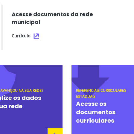
Acesse documentos da rede
municipal
Currículo
 AVANÇOU NA SUA REDE?
REFERENCIAIS CURRICULARES
lize os dados
ESTADUAIS
Acesse os
ua rede
documentos
curriculares