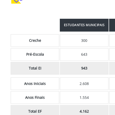
ESTUDANTES MUNICIPAIS
Creche
300
Pré-Escola
643
Total EI
943
Anos Iniciais
2.608
Anos Finais
1.554
Total EF
4.162