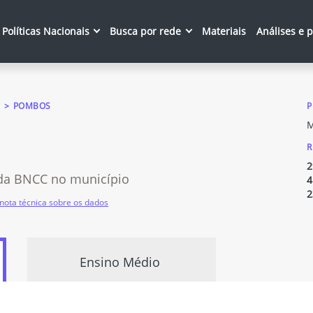
Políticas Nacionais
Busca por rede
Materiais
Análises e 
POMBOS
P
M
R
2
da BNCC no município
4
2
nota técnica sobre os dados
Ensino Médio