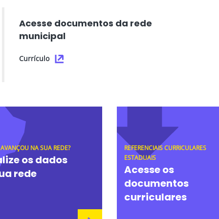
Acesse documentos da rede
municipal
Currículo
 AVANÇOU NA SUA REDE?
REFERENCIAIS CURRICULARES
lize os dados
ESTADUAIS
Acesse os
ua rede
documentos
curriculares