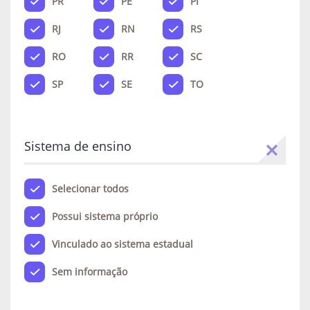
PR
PE
PI
RJ
RN
RS
RO
RR
SC
SP
SE
TO
Sistema de ensino
Selecionar todos
Possui sistema próprio
Vinculado ao sistema estadual
Sem informação