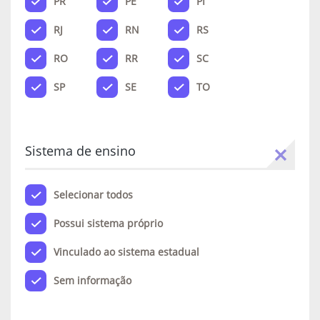
PR
PE
PI
RJ
RN
RS
RO
RR
SC
SP
SE
TO
Sistema de ensino
Selecionar todos
Possui sistema próprio
Vinculado ao sistema estadual
Sem informação