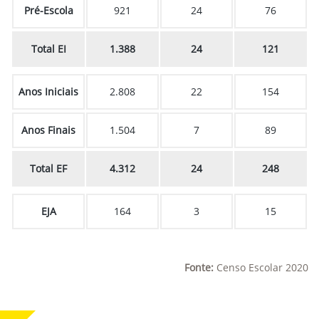
Pré-Escola
921
24
76
Total EI
1.388
24
121
Anos Iniciais
2.808
22
154
Anos Finais
1.504
7
89
Total EF
4.312
24
248
EJA
164
3
15
Fonte:
Censo Escolar 2020