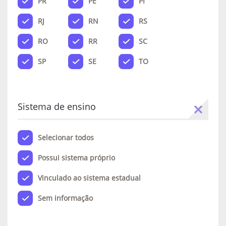
PR
PE
PI
RJ
RN
RS
RO
RR
SC
SP
SE
TO
Sistema de ensino
Selecionar todos
Possui sistema próprio
Vinculado ao sistema estadual
Sem informação