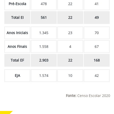
Pré-Escola
478
22
41
Total EI
561
22
49
Anos Iniciais
1.345
23
70
Anos Finais
1.558
4
67
Total EF
2.903
22
168
EJA
1.574
10
42
Fonte:
Censo Escolar 2020