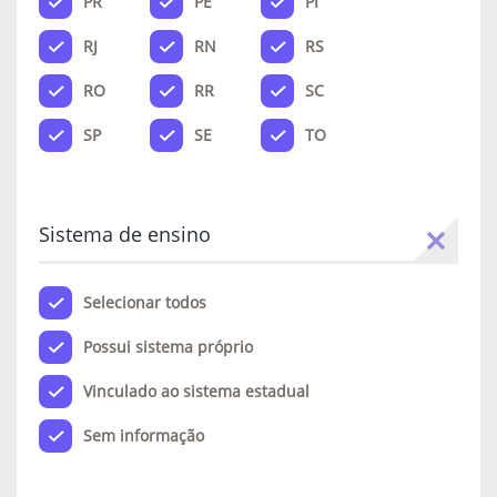
PR
PE
PI
RJ
RN
RS
RO
RR
SC
SP
SE
TO
Sistema de ensino
Selecionar todos
Possui sistema próprio
Vinculado ao sistema estadual
Sem informação