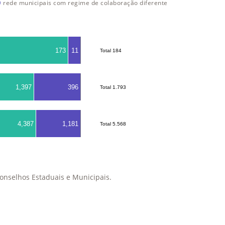
rede municipais com regime de colaboração diferente
173
11
Total 184
Total 184
1,397
396
Total 1.793
Total 1.793
4,387
1,181
Total 5.568
Total 5.568
onselhos Estaduais e Municipais.