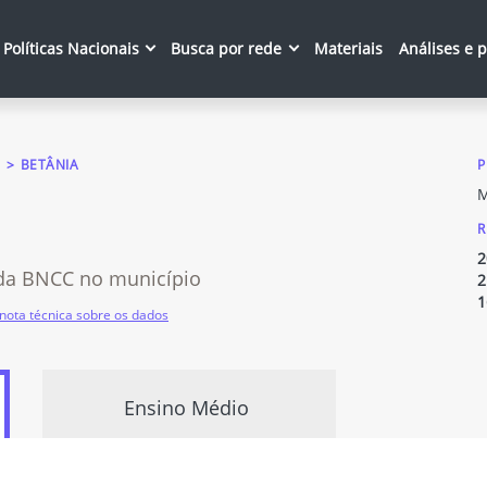
Políticas Nacionais
Busca por rede
Materiais
Análises e 
BETÂNIA
P
M
R
2
da BNCC no município
2
1
nota técnica sobre os dados
Ensino Médio