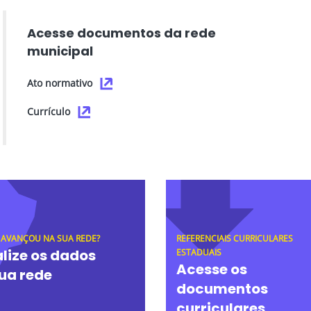
Acesse documentos da rede
municipal
Ato normativo
Currículo
 AVANÇOU NA SUA REDE?
REFERENCIAIS CURRICULARES
lize os dados
ESTADUAIS
Acesse os
ua rede
documentos
curriculares