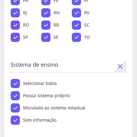
PR
PE
PI
RJ
RN
RS
RO
RR
SC
SP
SE
TO
Sistema de ensino
Selecionar todos
Possui sistema próprio
Vinculado ao sistema estadual
Sem informação