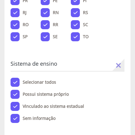
PR
PE
PI
RJ
RN
RS
RO
RR
SC
SP
SE
TO
Sistema de ensino
Selecionar todos
Possui sistema próprio
Vinculado ao sistema estadual
Sem informação