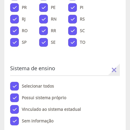
PR
PE
PI
RJ
RN
RS
RO
RR
SC
SP
SE
TO
Sistema de ensino
Selecionar todos
Possui sistema próprio
Vinculado ao sistema estadual
Sem informação