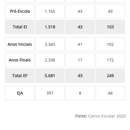
Pré-Escola
1.165
43
49
Total EI
1.518
43
103
Anos Iniciais
3.343
41
102
Anos Finais
2.338
17
172
Total EF
5.681
43
249
EJA
397
8
44
Fonte:
Censo Escolar 2020