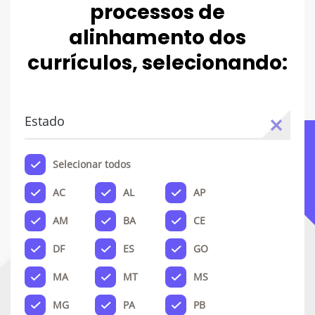
processos de
alinhamento dos
currículos, selecionando:
Estado
Selecionar todos
AC
AL
AP
AM
BA
CE
DF
ES
GO
MA
MT
MS
MG
PA
PB