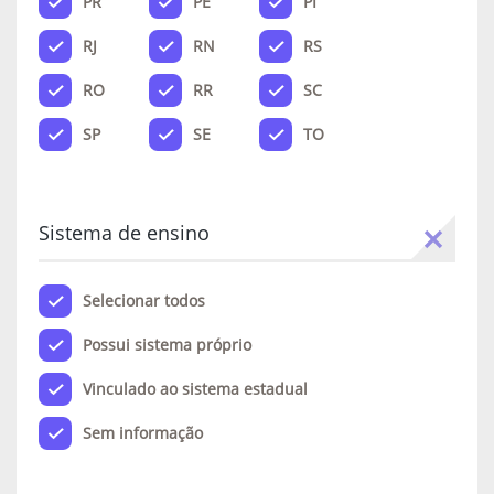
PR
PE
PI
RJ
RN
RS
RO
RR
SC
SP
SE
TO
Sistema de ensino
Selecionar todos
Possui sistema próprio
Vinculado ao sistema estadual
Sem informação