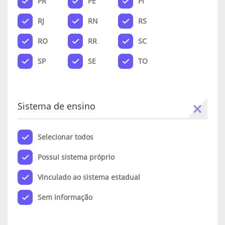
PR
PE
PI
RJ
RN
RS
RO
RR
SC
SP
SE
TO
Sistema de ensino
Selecionar todos
Possui sistema próprio
Vinculado ao sistema estadual
Sem informação