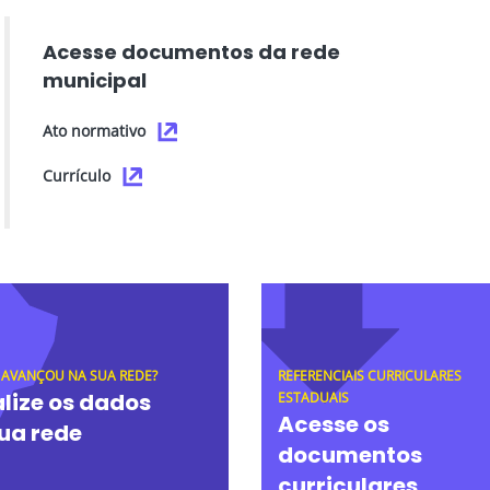
Acesse documentos da rede
municipal
Ato normativo
Currículo
 AVANÇOU NA SUA REDE?
REFERENCIAIS CURRICULARES
lize os dados
ESTADUAIS
Acesse os
ua rede
documentos
curriculares