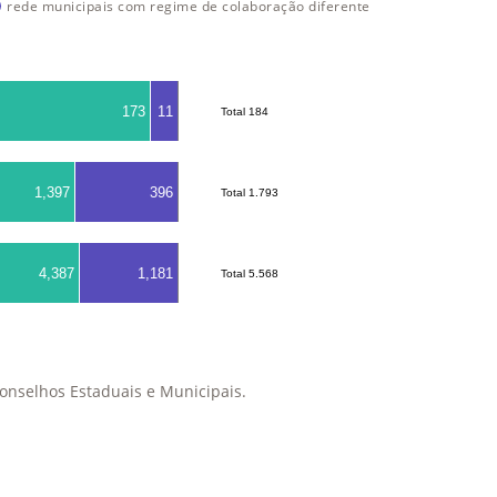
rede municipais com regime de colaboração diferente
173
11
Total 184
Total 184
1,397
396
Total 1.793
Total 1.793
4,387
1,181
Total 5.568
Total 5.568
onselhos Estaduais e Municipais.