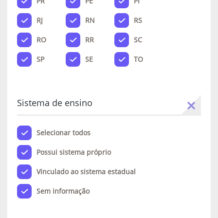
PR
PE
PI
RJ
RN
RS
RO
RR
SC
SP
SE
TO
Sistema de ensino
Selecionar todos
Possui sistema próprio
Vinculado ao sistema estadual
Sem informação