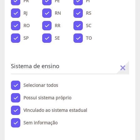
PR
PE
PI
RJ
RN
RS
RO
RR
SC
SP
SE
TO
Sistema de ensino
Selecionar todos
Possui sistema próprio
Vinculado ao sistema estadual
Sem informação