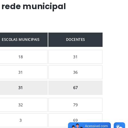
 rede municipal
ESCOLAS MUNICIPAIS
DOCENTES
18
31
31
36
31
67
32
79
3
69