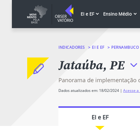
EI e EF
Ensino Médio
INDICADORES
EI E EF
PERNAMBUCO
Jataúba, PE
Panorama de implementação 
Dados atualizados em: 18/02/2024 |
Acesse a 
EI e EF