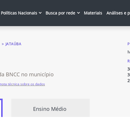
Políticas Nacionais
Busca por rede
Materiais
Análises e 
JATAÚBA
P
M
R
3
da BNCC no município
3
2
nota técnica sobre os dados
Ensino Médio