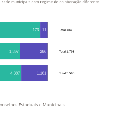
rede municipais com regime de colaboração diferente
173
11
Total 184
Total 184
1,397
396
Total 1.793
Total 1.793
4,387
1,181
Total 5.568
Total 5.568
onselhos Estaduais e Municipais.