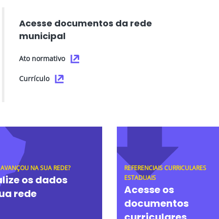
Acesse documentos da rede
municipal
Ato normativo
Currículo
 AVANÇOU NA SUA REDE?
REFERENCIAIS CURRICULARES
lize os dados
ESTADUAIS
Acesse os
ua rede
documentos
curriculares