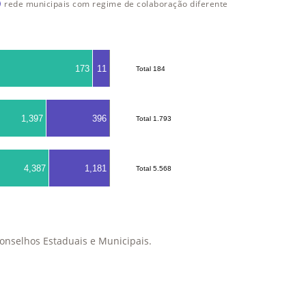
rede municipais com regime de colaboração diferente
173
11
Total 184
Total 184
1,397
396
Total 1.793
Total 1.793
4,387
1,181
Total 5.568
Total 5.568
onselhos Estaduais e Municipais.