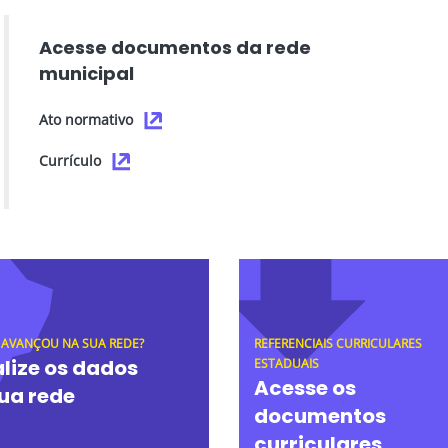
Acesse documentos da rede
municipal
Ato normativo
Currículo
 AVANÇOU NA SUA REDE?
REFERENCIAIS CURRICULARES
lize os dados
ESTADUAIS
Acesse os
ua rede
documentos
curriculares