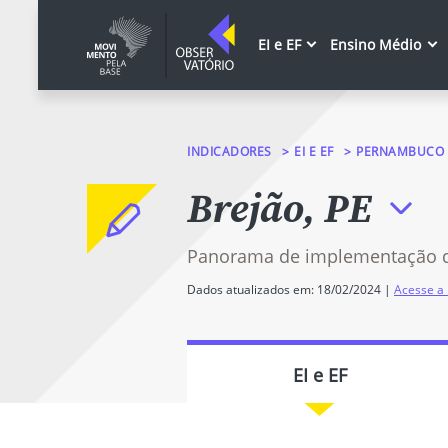
EI e EF
Ensino Médio
INDICADORES
EI E EF
PERNAMBUCO
Brejão, PE
Panorama de implementação 
Dados atualizados em: 18/02/2024 |
Acesse a 
EI e EF