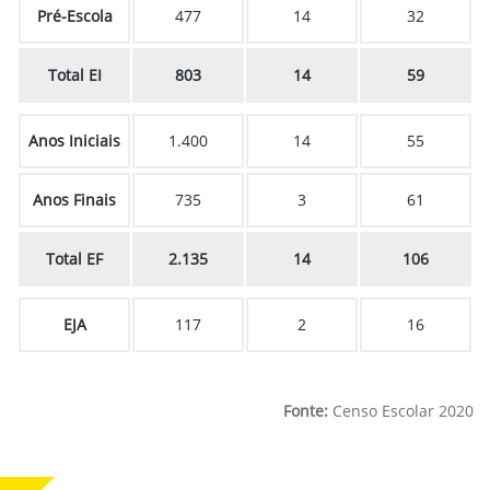
Pré-Escola
477
14
32
Total EI
803
14
59
Anos Iniciais
1.400
14
55
Anos Finais
735
3
61
Total EF
2.135
14
106
EJA
117
2
16
Fonte:
Censo Escolar 2020