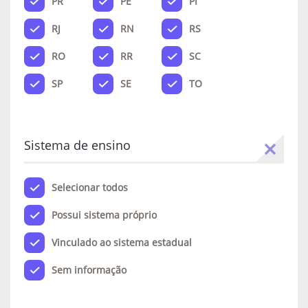
PR
PE
PI
RJ
RN
RS
RO
RR
SC
SP
SE
TO
Sistema de ensino
Selecionar todos
Possui sistema próprio
Vinculado ao sistema estadual
Sem informação