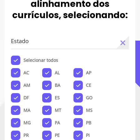
alinhamento dos
currículos, selecionando:
Estado
Selecionar todos
AC
AL
AP
AM
BA
CE
DF
ES
GO
MA
MT
MS
MG
PA
PB
PR
PE
PI